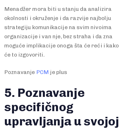
Menadžer mora biti u stanju da analizira
okolnosti i okruženje i da razvije najbolju
strategiju komunikacije na svim nivoima
organizacije i van nje, bez straha i da zna
moguće implikacije onoga šta će reći i kako
će to izgovoriti.
Poznavanje
PCM
je plus
5.
Poznavanje
specifičnog
upravljanja u svojoj