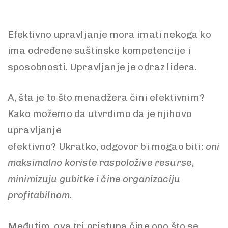
Efektivno upravljanje mora imati nekoga ko
ima određene suštinske kompetencije i
sposobnosti. Upravljanje je odraz lidera.
A, šta je to što menadžera čini efektivnim?
Kako možemo da utvrdimo da je njihovo
upravljanje
efektivno? Ukratko, odgovor bi mogao biti:
oni
maksimalno koriste raspoložive resurse,
minimizuju gubitke i čine organizaciju
profitabilnom.
Međutim, ova tri pristupa čine ono što se