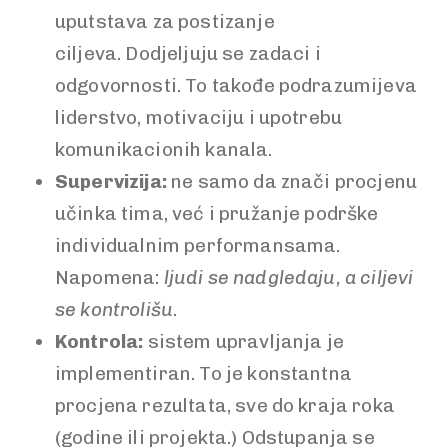
uputstava za postizanje
ciljeva. Dodjeljuju se zadaci i
odgovornosti. To takođe podrazumijeva
liderstvo, motivaciju i upotrebu
komunikacionih kanala.
Supervizija:
ne samo da znači procjenu
učinka tima, već i pružanje podrške
individualnim performansama.
Napomena:
ljudi se nadgledaju, a ciljevi
se kontrolišu
.
Kontrola:
sistem upravljanja je
implementiran. To je konstantna
procjena rezultata, sve do kraja roka
(godine ili projekta.) Odstupanja se