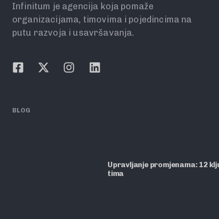
Infinitum je agencija koja pomaže
organizacijama, timovima i pojedincima na
putu razvoja i usavršavanja.
BLOG
Upravljanje promjenama: 12 ključ
tima