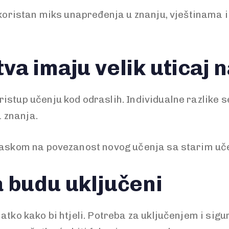
 koristan miks unapređenja u znanju, vještinama i
va imaju velik uticaj 
istup učenju kod odraslih. Individualne razlike 
 znanja.
glaskom na povezanost novog učenja sa starim uč
 budu uključeni
latko kako bi htjeli. Potreba za uključenjem i si