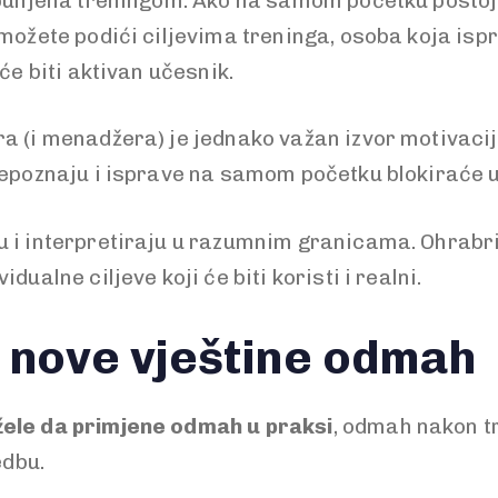
ispunjena treningom. Ako na samom početku postoj
 možete podići ciljevima treninga, osoba koja isp
 će biti aktivan učesnik.
a (i menadžera) je jednako važan izvor motivacije
prepoznaju i isprave na samom početku blokiraće
 i interpretiraju u razumnim granicama. Ohrabrit
ualne ciljeve koji će biti koristi i realni.
 nove vještine odmah
žele da primjene odmah u praksi
, odmah nakon t
edbu.