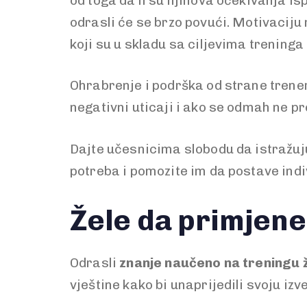
od toga da li su njihova očekivanja 
odrasli će se brzo povući. Motivaciju
koji su u skladu sa ciljevima treninga
Ohrabrenje i podrška od strane trener
negativni uticaji i ako se odmah ne 
Dajte učesnicima slobodu da istražuju
potreba i pomozite im da postave individ
Žele da primjene
Odrasli
znanje naučeno na treningu 
vještine kako bi unaprijedili svoju izv