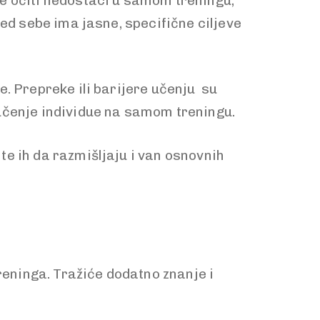
e očiti nedostaci u samom treningu,
red sebe ima jasne, specifične ciljeve
. Prepreke ili barijere učenju su
 učenje individue na samom treningu.
e ih da razmišljaju i van osnovnih
reninga. Tražiće dodatno znanje i