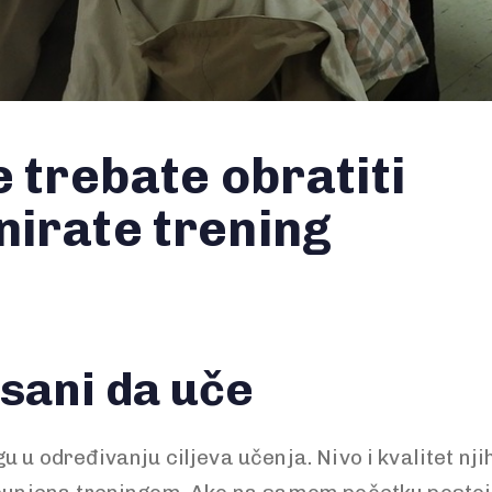
e trebate obratiti
nirate trening
isani da uče
u u određivanju ciljeva učenja. Nivo i kvalitet n