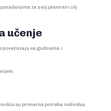
 ponašanjima za svoj planirani cilj
na učenje
se povećavaju sa godinama i
enjem.
gurnošću su primarna potreba individua