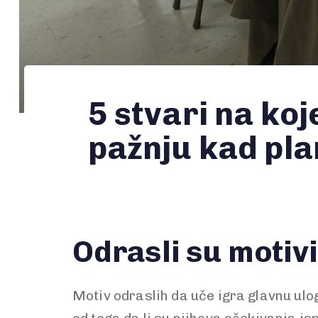
5 stvari na koj
pažnju kad pla
Odrasli su motiv
Motiv odraslih da uče igra glavnu ulog