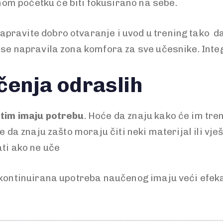
om početku će biti fokusirano na sebe.
napravite dobro otvaranje i uvod u trening tako d
 se napravila zona komfora za sve učesnike. Inte
čenja odraslih
tim imaju potrebu
. Hoće da znaju kako će im tre
e da znaju zašto moraju čiti neki materijal ili vje
ati ako ne uče
i kontinuirana upotreba naučenog imaju veći efe