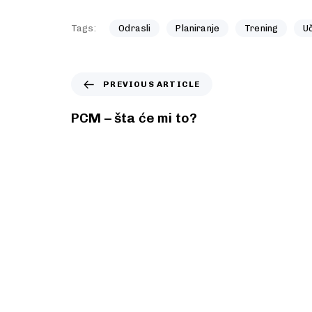
Tags:
Odrasli
Planiranje
Trening
U
PREVIOUS ARTICLE
PCM – šta će mi to?