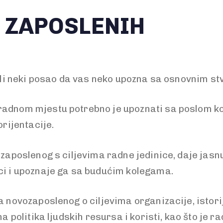
 ZAPOSLENIH
njali neki posao da vas neko upozna sa osnovnim s
radnom mjestu potrebno je upoznati sa poslom koj
orijentacije.
zaposlenog s ciljevima radne jedinice, daje jasn
ici i upoznaje ga sa budućim kolegama.
 novozaposlenog o ciljevima organizacije, istorij
na politika ljudskih resursa i koristi, kao što je r