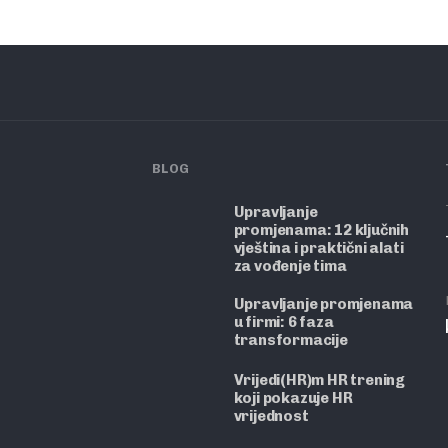
BLOG
Upravljanje
promjenama: 12 ključnih
vještina i praktični alati
za vođenje tima
Upravljanje promjenama
u firmi: 6 faza
transformacije
Vrijedi(HR)m HR trening
koji pokazuje HR
vrijednost