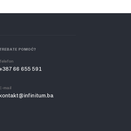
TREBATE POMOĆ?
Telefon
+387 66 655 591
E-mail
kontakt@infinitum.ba