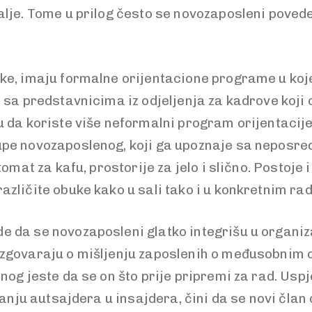
alje. Tome u prilog često se novozaposleni poved
ke, imaju formalne orijentacione programe u koj
 sa predstavnicima iz odjeljenja za kadrove koji
u da koriste više neformalni program orijentacij
upe novozaposlenog, koji ga upoznaje sa neposre
omat za kafu, prostorije za jelo i slično. Postoje 
azličite obuke kako u sali tako i u konkretnim r
da se novozaposleni glatko integrišu u organizac
azgovaraju o mišljenju zaposlenih o međusobnim 
og jeste da se on što prije pripremi za rad. Uspj
ranju autsajdera u insajdera, čini da se novi čla