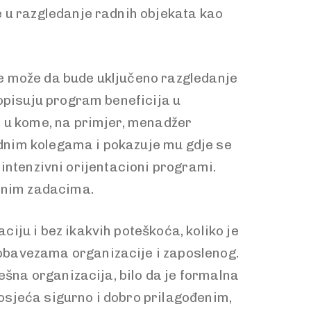
e u razgledanje radnih objekata kao
e može da bude uključeno razgledanje
 opisuju program beneficija u
e u kome, na primjer, menadžer
dnim kolegama i pokazuje mu gdje se
i intenzivni orijentacioni programi.
adnim zadacima.
iju i bez ikakvih poteškoća, koliko je
obavezama organizacije i zaposlenog.
ešna organizacija, bilo da je formalna
n osjeća sigurno i dobro prilagođenim,