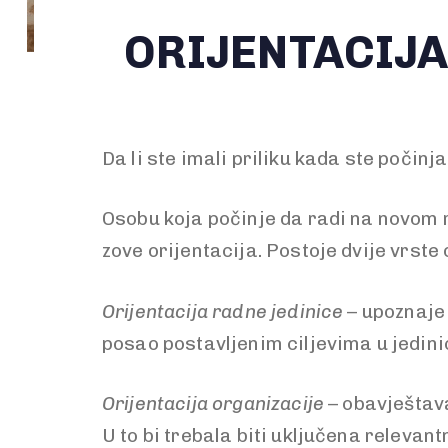
ORIJENTACIJA
Da li ste imali priliku kada ste poči
Osobu koja počinje da radi na novom 
zove orijentacija. Postoje dvije vrste 
Orijentacija radne jedinice
– upoznaje 
posao postavljenim ciljevima u jedin
Orijentacija organizacije
– obavještava
U to bi trebala biti uključena relevant