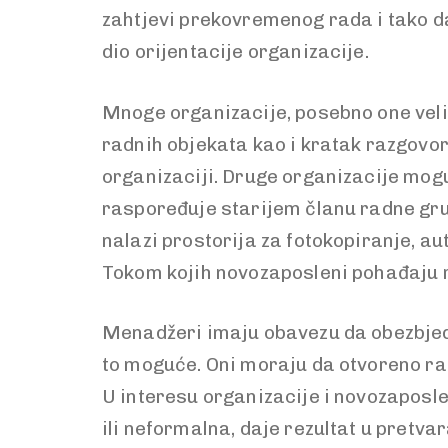
zahtjevi prekovremenog rada i tako d
dio orijentacije organizacije.
Mnoge organizacije, posebno one veli
radnih objekata kao i kratak razgovor
organizaciji. Druge organizacije mog
raspoređuje starijem članu radne gr
nalazi prostorija za fotokopiranje, aut
Tokom kojih novozaposleni pohađaju r
Menadžeri imaju obavezu da obezbjede 
to moguće. Oni moraju da otvoreno r
U interesu organizacije i novozaposlen
ili neformalna, daje rezultat u pretva