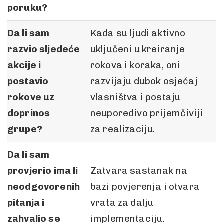
poruku?
Da li sam
Kada su ljudi aktivno
razvio sljedeće
uključeni u kreiranje
akcije i
rokova i koraka, oni
postavio
razvijaju dubok osjećaj
rokove uz
vlasništva i postaju
doprinos
neuporedivo prijemčiviji
grupe?
za realizaciju.
Da li sam
provjerio ima li
Zatvara sastanak na
neodgovorenih
bazi povjerenja i otvara
pitanja i
vrata za dalju
zahvalio se
implementaciju.