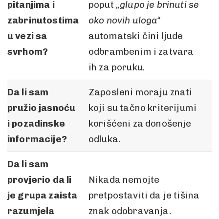
pitanjima i
poput
„glupo je brinuti se
zabrinutostima
oko novih uloga“
u vezi sa
automatski čini ljude
svrhom?
odbrambenim i zatvara
ih za poruku.
Da li sam
Zaposleni moraju znati
pružio jasnoću
koji su tačno kriterijumi
i pozadinske
korišćeni za donošenje
informacije?
odluka.
Da li sam
provjerio da li
Nikada nemojte
je grupa zaista
pretpostaviti da je tišina
razumjela
znak odobravanja.