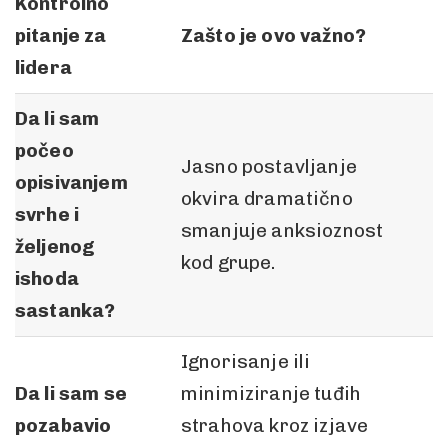
Kontrolno
pitanje za
Zašto je ovo važno?
lidera
Da li sam
počeo
Jasno postavljanje
opisivanjem
okvira dramatično
svrhe i
smanjuje anksioznost
željenog
kod grupe.
ishoda
sastanka?
Ignorisanje ili
Da li sam se
minimiziranje tuđih
pozabavio
strahova kroz izjave