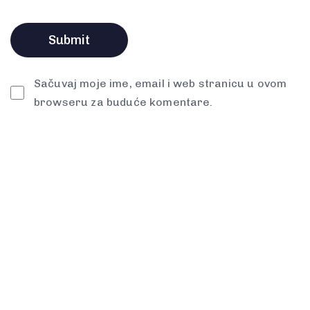
Sačuvaj moje ime, email i web stranicu u ovom
browseru za buduće komentare.
Spremni za
prvi korak?