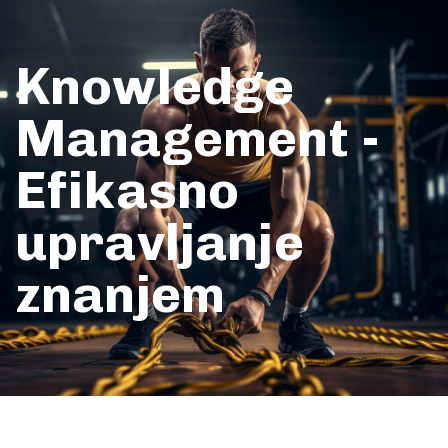
Knowledge
Management -
Efikasno
upravljanje
znanjem