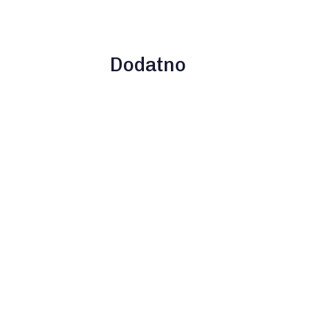
Dodatno
Uklapanje u
Formular za
zahtjeve pozicije
utvrđivanje
- primjer
potreba za
treningom
Imate pitanja?
Popunite online formular
ili
nas