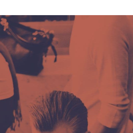
pozovite.
Spremni za
prvi korak?
Želite bolje, lakše i jednostavnije komunicirati ili
ste spremni za promjenu?
Slobodno nam pišite putem online forme.
Ili nas kontaktirajte: