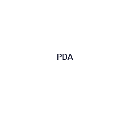
PCM brošura
PCM za
zdravstvene
radnike
PDA
PDA brošura
Primjer PDA
izvještaja