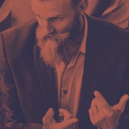
Telefon
+387 66 655 591
E-mail
kontakt@infinitum.ba
Ime i prezime
E-mail