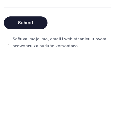
Sačuvaj moje ime, email i web stranicu u ovom
browseru za buduće komentare.
Spremni za
prvi korak?