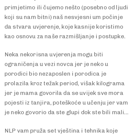
primjetimo ili čujemo nešto (posebno od ljudi
koji su nam bitni) naš nesvjesni um počinje
da stvara uvjerenje, koje kasnije koristimo
kao osnovu za naše razmišljanje i postupke.
Neka nekorisna uvjerenja mogu biti
ograničenja u vezi novca jer je neko u
porodici bio nezaposlen i porodica je
prolazila kroz težak period, višak kilograma
jer je mama govorila da se uvijek sve mora
pojesti iz tanjira, poteškoće u učenju jer vam
je neko govorio da ste glupi dok ste bili mali…
NLP vam pruža set vještina i tehnika koje