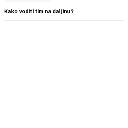
Kako voditi tim na daljinu?
Spremni za
prvi korak?
Želite bolje, lakše i jednostavnije komunicirati ili
ste spremni za promjenu?
Slobodno nam pišite putem online forme.