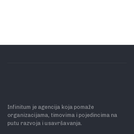
Infinitum je agencija koja pomaže
organizacijama, timovima i pojedincima na
putu razvoja i usavršavanja.