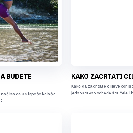
DA BUDETE
KAKO ZACRTATI CI
Kako da zacrtate ciljeve korist
jednostavno odrede šta žele i 
ji načina da se ispeče kolač?
a?