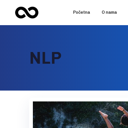
Početna
O nama
NLP