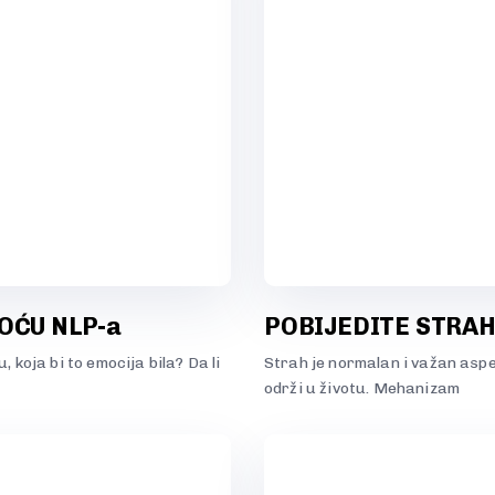
OĆU NLP-a
POBIJEDITE STRA
 koja bi to emocija bila? Da li
Strah je normalan i važan aspek
održi u životu. Mehanizam