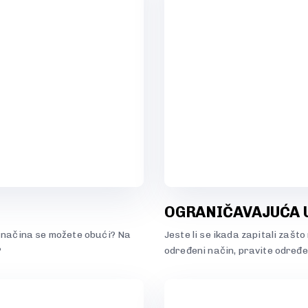
OGRANIČAVAJUĆA 
o načina se možete obući? Na
Jeste li se ikada zapitali zašt
?
određeni način, pravite određen