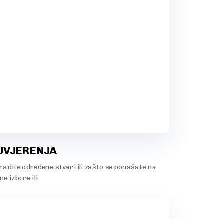
UVJERENJA
o radite određene stvari ili zašto se ponašate na
e izbore ili