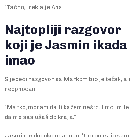
“Tačno,” rekla je Ana.
Najtopliji razgovor
koji je Jasmin ikada
imao
Sljedeći razgovor sa Markom bio je težak, ali
neophodan.
“Marko, moram da ti kažem nešto. I molim te
da me saslušaš do kraja.”
Jasmin je duboko udahnuo: “Upropastio sam