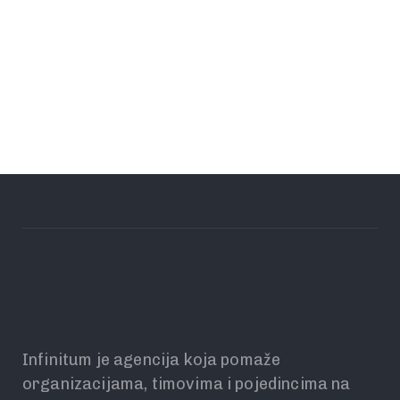
Infinitum je agencija koja pomaže
organizacijama, timovima i pojedincima na