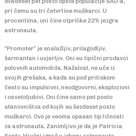
dvadeset pet posto opšte populacije SAD-a,
pri čemu su tri četvrtine muškarci. U
procentima, oni čine otprilike 22% jezgra
astronauta.
“Promoter” je snalažljiv, prilagodljiv,
šarmantan i uvjerljiv. Oni su tipični prodavci
polovnih automobila. Nažalost, ne uče iz
svojih grešaka, a kada su pod pritiskom
često su impulsivni, neodgovorni, eksplozivni
i osvetoljubivi. Oni čine samo pet posto
stanovništva od kojih su šezdeset posto
muškarci. Ovo je veoma opasan tip ličnosti
za astronauta. Zanimljivo je da je Patricia
Santy, ključni igrač u izboru astronauta,