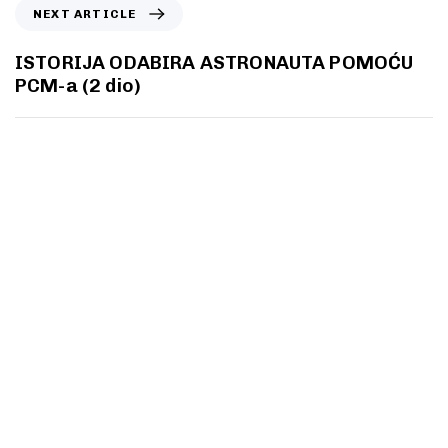
NEXT ARTICLE
ISTORIJA ODABIRA ASTRONAUTA POMOĆU
PCM-a (2 dio)
Spremni za
prvi korak?
Želite bolje, lakše i jednostavnije komunicirati ili