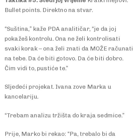
Taktika #5: Štedi joj vrijeme
Kratki mejlovi.
Bullet points. Direktno na stvar.
“Suština,” kaže PDA analitičar, “je da joj
pokažeš kontrolu. Ona ne želi kontrolisati
svaki korak – ona želi znati da MOŽE računati
na tebe. Da će biti gotovo. Da će biti dobro.
Čim vidi to, pustiće te.”
Sljedeći projekat. Ivana zove Marka u
kancelariju.
“Trebam analizu tržišta do kraja sedmice.”
Prije, Marko bi rekao: “Pa, trebalo bi da