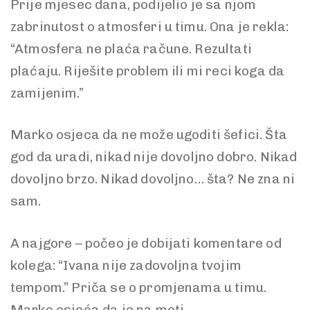
Prije mjesec dana, podijelio je sa njom
zabrinutost o atmosferi u timu. Ona je rekla:
“Atmosfera ne plaća račune. Rezultati
plaćaju. Riješite problem ili mi reci koga da
zamijenim.”
Marko osjeca da ne može ugoditi šefici. Šta
god da uradi, nikad nije dovoljno dobro. Nikad
dovoljno brzo. Nikad dovoljno… šta? Ne zna ni
sam.
A najgore – počeo je dobijati komentare od
kolega: “Ivana nije zadovoljna tvojim
tempom.” Priča se o promjenama u timu.
Marko osjeća da je na meti.