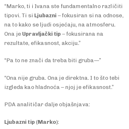
“Marko, ti i Ivana ste fundamentalno različiti
tipovi. Ti si
Ljubazni
– fokusiran si na odnose,
na to kako se ljudi osjećaju, na atmosferu.
Ona je
Upravljački tip
– fokusirana na
rezultate, efikasnost, akciju.”
“Pa to ne znači da treba biti gruba—”
“Ona nije gruba. Ona je direktna. I to što tebi
izgleda kao hladnoća – njoj je efikasnost.”
PDA analitičar dalje objašnjava:
Ljubazni tip (Marko)
: