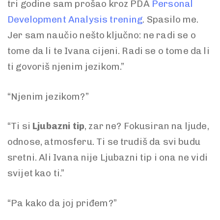
tri godine sam prošao kroz PDA
Personal
Development Analysis trening
. Spasilo me.
Jer sam naučio nešto ključno: ne radi se o
tome da li te Ivana cijeni. Radi se o tome da li
ti govoriš njenim jezikom.”
“Njenim jezikom?”
“Ti si
Ljubazni tip
, zar ne? Fokusiran na ljude,
odnose, atmosferu. Ti se trudiš da svi budu
sretni. Ali Ivana nije Ljubazni tip i ona ne vidi
svijet kao ti.”
“Pa kako da joj priđem?”