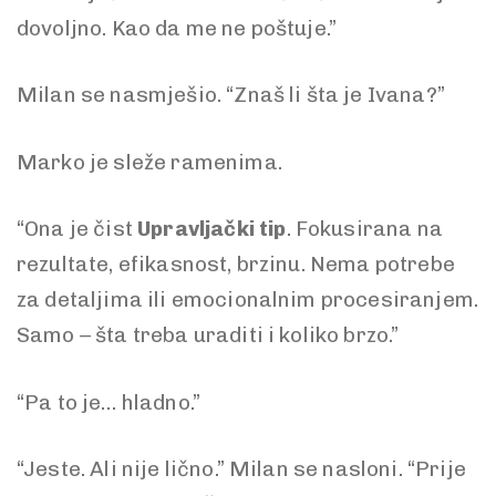
dovoljno. Kao da me ne poštuje.”
Milan se nasmješio. “Znaš li šta je Ivana?”
Marko je sleže ramenima.
“Ona je čist
Upravljački tip
. Fokusirana na
rezultate, efikasnost, brzinu. Nema potrebe
za detaljima ili emocionalnim procesiranjem.
Samo – šta treba uraditi i koliko brzo.”
“Pa to je… hladno.”
“Jeste. Ali nije lično.” Milan se nasloni. “Prije