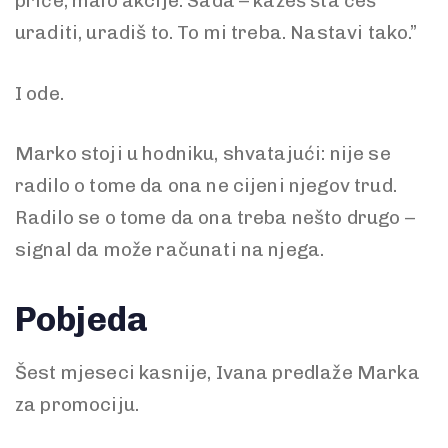
priče, malo akcije. Sada – kažeš šta ćeš
uraditi, uradiš to. To mi treba. Nastavi tako.”
I ode.
Marko stoji u hodniku, shvatajući: nije se
radilo o tome da ona ne cijeni njegov trud.
Radilo se o tome da ona treba nešto drugo –
signal da može računati na njega.
Pobjeda
Šest mjeseci kasnije, Ivana predlaže Marka
za promociju.