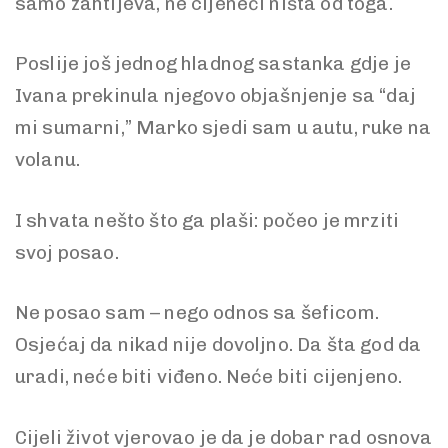
samo zahtijeva, ne cijeneći ništa od toga.
Poslije još jednog hladnog sastanka gdje je
Ivana prekinula njegovo objašnjenje sa “daj
mi sumarni,” Marko sjedi sam u autu, ruke na
volanu.
I shvata nešto što ga plaši: počeo je mrziti
svoj posao.
Ne posao sam – nego odnos sa šeficom.
Osjećaj da nikad nije dovoljno. Da šta god da
uradi, neće biti viđeno. Neće biti cijenjeno.
Cijeli život vjerovao je da je dobar rad osnova