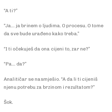
“A ti?”
“Ja… ja brinem o ljudima. O procesu. O tome
da sve bude urađeno kako treba.”
“I ti očekuješ da ona cijeni to, zar ne?”
“Pa… da?”
Analitičar se nasmješio. “A da li ti cijeniš
njenu potrebu za brzinom i rezultatom?”
Šok.