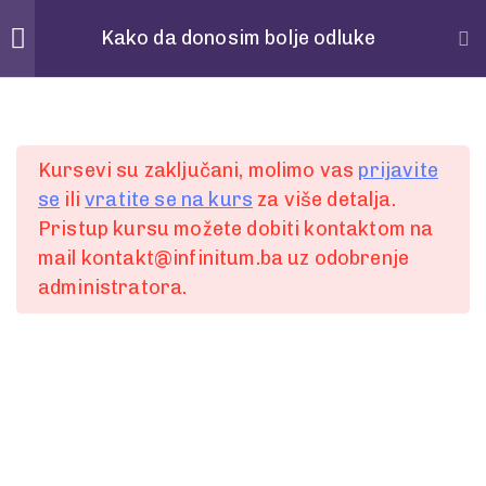
Home
Povedi
Kako da donosim bolje odluke
Pitanja
28
Spremni za
Kursevi su zaključani, molimo vas
prijavite
POČETAK
se
ili
vratite se na kurs
za više detalja.
1 Minute
Pristup kursu možete dobiti kontaktom na
prvi korak?
mail kontakt@infinitum.ba uz odobrenje
2
administratora.
1 Minute
Želite bolje, lakše i jednostavnije komunicirati ili
3
ste spremni za promjenu?
1 Minute
Slobodno nam pišite putem online forme.
4
Ili nas kontaktirajte:
1 Minute