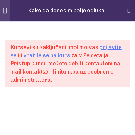
Home
Povedi
Kako da donosim bolje odluke
Pitanja
28
Spremni za
Kursevi su zaključani, molimo vas
prijavite
POČETAK
se
ili
vratite se na kurs
za više detalja.
1 Minute
Pristup kursu možete dobiti kontaktom na
prvi korak?
mail kontakt@infinitum.ba uz odobrenje
2
administratora.
1 Minute
Želite bolje, lakše i jednostavnije komunicirati ili
3
ste spremni za promjenu?
1 Minute
Slobodno nam pišite putem online forme.
4
Ili nas kontaktirajte:
1 Minute