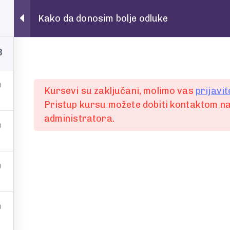
Kako da donosim bolje odluke
8
Kursevi su zaključani, molimo vas
prijavit
Pristup kursu možete dobiti kontaktom na
administratora.
Ime i prezime
prvi
E-mail
ti ili
Poruka, upit ili