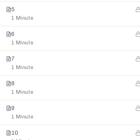
Slobodno nam pišite putem online forme.
5
1 Minute
Ili nas kontaktirajte:
6
Telefon
1 Minute
+387 66 655 591
7
E-mail
1 Minute
kontakt@infinitum.ba
8
1 Minute
9
1 Minute
10