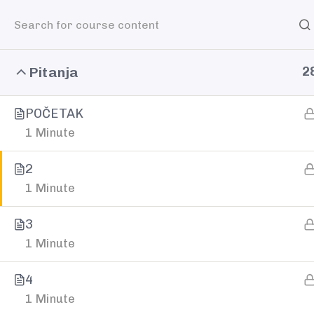
Home
Povedi
Pitanja
2
POČETAK
1 Minute
2
Spremni za 
1 Minute
3
korak?
1 Minute
4
Želite bolje, lakše i jednostavnije komunicira
1 Minute
ste spremni za promjenu?