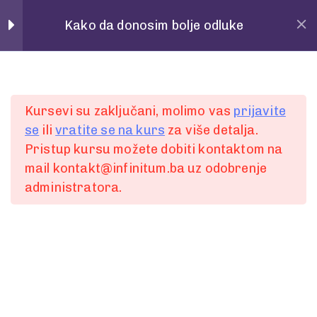
Home
Povedi
Kako da donosim bolje odluke
Pitanja
28
Spremni za
Kursevi su zaključani, molimo vas
prijavite
POČETAK
se
ili
vratite se na kurs
za više detalja.
1 Minute
Pristup kursu možete dobiti kontaktom na
prvi korak?
mail kontakt@infinitum.ba uz odobrenje
2
administratora.
1 Minute
Želite bolje, lakše i jednostavnije komunicirati ili
3
ste spremni za promjenu?
1 Minute
Slobodno nam pišite putem online forme.
4
Ili nas kontaktirajte:
1 Minute