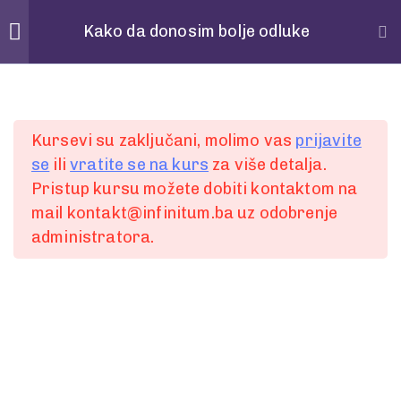
Home
Povedi
Kako da donosim bolje odluke
Pitanja
28
Spremni za
Kursevi su zaključani, molimo vas
prijavite
POČETAK
se
ili
vratite se na kurs
za više detalja.
1 Minute
Pristup kursu možete dobiti kontaktom na
prvi korak?
mail kontakt@infinitum.ba uz odobrenje
2
administratora.
1 Minute
Želite bolje, lakše i jednostavnije komunicirati ili
3
ste spremni za promjenu?
1 Minute
Slobodno nam pišite putem online forme.
4
Ili nas kontaktirajte:
1 Minute