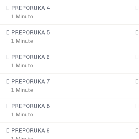
Slobodno nam pišite putem online forme.
PREPORUKA 4
1 Minute
Ili nas kontaktirajte:
PREPORUKA 5
Telefon
1 Minute
+387 66 655 591
PREPORUKA 6
E-mail
1 Minute
kontakt@infinitum.ba
PREPORUKA 7
1 Minute
PREPORUKA 8
1 Minute
PREPORUKA 9