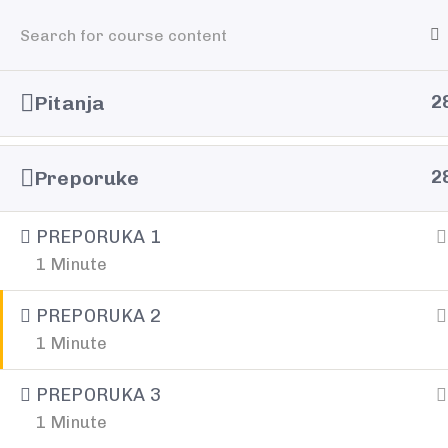
Home
Povedi
Pitanja
2
Preporuke
2
PREPORUKA 1
Spremni za 
1 Minute
PREPORUKA 2
korak?
1 Minute
PREPORUKA 3
Želite bolje, lakše i jednostavnije komunicira
1 Minute
ste spremni za promjenu?