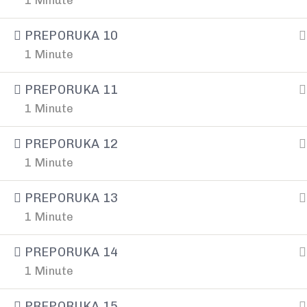
1 Minute
PREPORUKA 10
1 Minute
PREPORUKA 11
1 Minute
PREPORUKA 12
LINKOVI
1 Minute
O nama
Infinitum je agencija koja
PREPORUKA 13
Usluge
Popularno
pomaže organizacijama,
1 Minute
timovima i pojedincima na
Treninzi
putu razvoja i usavršavanja.
PREPORUKA 14
E-kursevi
1 Minute
Blog
Kontakt
PREPORUKA 15