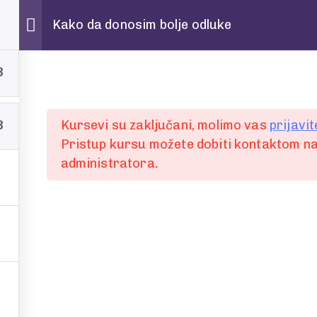
Kako da donosim bolje odluke
8
8
Kursevi su zaključani, molimo vas
prijavit
Pristup kursu možete dobiti kontaktom na
administratora.
Ime i prezime
prvi
E-mail
ti ili
Poruka, upit ili