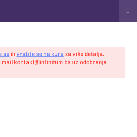
e se
ili
vratite se na kurs
za više detalja.
 mail kontakt@infinitum.ba uz odobrenje
 komentar