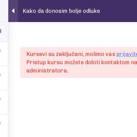
Kako da donosim bolje odluke
8
Kursevi su zaključani, molimo vas
prijavit
Pristup kursu možete dobiti kontaktom na
administratora.
Ime i prezime
prvi
E-mail
ti ili
Poruka, upit ili