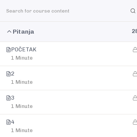
Home
Povedi
Pitanja
2
POČETAK
1 Minute
Spremni za 
2
1 Minute
korak?
3
1 Minute
4
Želite bolje, lakše i jednostavnije komunicira
1 Minute
ste spremni za promjenu?