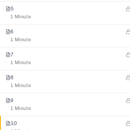
Slobodno nam pišite putem online forme.
5
Ili nas kontaktirajte:
1 Minute
Telefon
6
+387 66 655 591
1 Minute
7
E-mail
1 Minute
kontakt@infinitum.ba
8
1 Minute
9
1 Minute
10