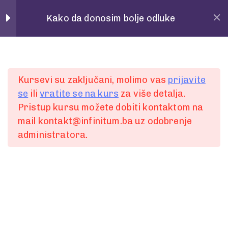
Home
Povedi
Kako da donosim bolje odluke
Pitanja
28
Spremni za
Kursevi su zaključani, molimo vas
prijavite
POČETAK
se
ili
vratite se na kurs
za više detalja.
1 Minute
Pristup kursu možete dobiti kontaktom na
prvi korak?
mail kontakt@infinitum.ba uz odobrenje
2
administratora.
1 Minute
Želite bolje, lakše i jednostavnije komunicirati ili
3
ste spremni za promjenu?
1 Minute
Slobodno nam pišite putem online forme.
4
Ili nas kontaktirajte:
1 Minute