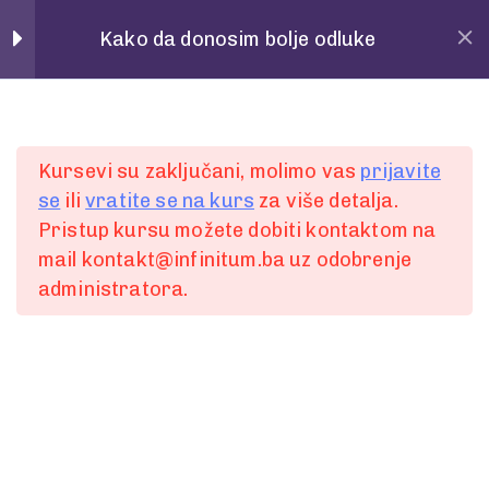
Home
Povedi
Kako da donosim bolje odluke
Pitanja
28
Spremni za
Kursevi su zaključani, molimo vas
prijavite
POČETAK
se
ili
vratite se na kurs
za više detalja.
1 Minute
Pristup kursu možete dobiti kontaktom na
prvi korak?
mail kontakt@infinitum.ba uz odobrenje
2
administratora.
1 Minute
Želite bolje, lakše i jednostavnije komunicirati ili
3
ste spremni za promjenu?
1 Minute
Slobodno nam pišite putem online forme.
4
Ili nas kontaktirajte:
1 Minute