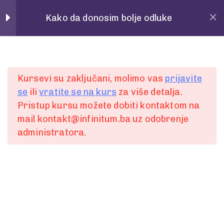
Home
Povedi
Kako da donosim bolje odluke
Pitanja
28
Spremni za
Kursevi su zaključani, molimo vas
prijavite
Preporuke
28
se
ili
vratite se na kurs
za više detalja.
Pristup kursu možete dobiti kontaktom na
prvi korak?
PREPORUKA 1
mail kontakt@infinitum.ba uz odobrenje
administratora.
1 Minute
Želite bolje, lakše i jednostavnije komunicirati ili
PREPORUKA 2
ste spremni za promjenu?
1 Minute
Slobodno nam pišite putem online forme.
PREPORUKA 3
Ili nas kontaktirajte:
1 Minute