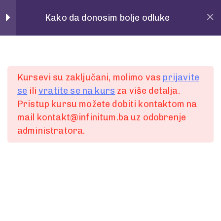
Home
Povedi
Kako da donosim bolje odluke
Pitanja
28
Spremni za
Kursevi su zaključani, molimo vas
prijavite
Preporuke
28
se
ili
vratite se na kurs
za više detalja.
Pristup kursu možete dobiti kontaktom na
prvi korak?
PREPORUKA 1
mail kontakt@infinitum.ba uz odobrenje
administratora.
1 Minute
Želite bolje, lakše i jednostavnije komunicirati ili
PREPORUKA 2
ste spremni za promjenu?
1 Minute
Slobodno nam pišite putem online forme.
PREPORUKA 3
Ili nas kontaktirajte:
1 Minute